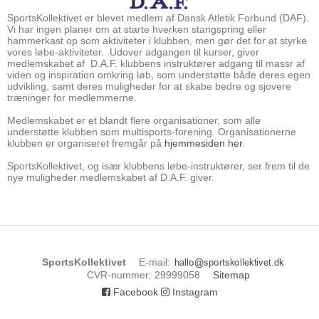
SportsKollektivet er blevet medlem af Dansk Atletik Forbund (DAF).
Vi har ingen planer om at starte hverken stangspring eller
hammerkast op som aktiviteter i klubben, men gør det for at styrke
vores løbe-aktiviteter. Udover adgangen til kurser, giver
medlemskabet af D.A.F. klubbens instruktører adgang til massr af
viden og inspiration omkring løb, som understøtte både deres egen
udvikling, samt deres muligheder for at skabe bedre og sjovere
træninger for medlemmerne.
Medlemskabet er et blandt flere organisationer, som alle
understøtte klubben som multisports-forening. Organisationerne
klubben er organiseret fremgår på
hjemmesiden her
.
SportsKollektivet, og især klubbens løbe-instruktører, ser frem til de
nye muligheder medlemskabet af D.A.F. giver.
SportsKollektivet
E-mail
:
CVR-nummer
:
29999058
Sitemap
Facebook
Instagram