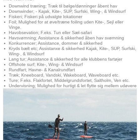
Downwind træning; Træk til bølge/dønninger åbent hav
Downwinder; - Kajak, Kite-, SUP, Surfski, Wing-, & Windsurf
Fiskeri; Fiskeri på udvalgte lokationer
Foil; Mulighed for at øve/træne foiling uden Kite-, Sejl eller
Vinge.
Havobsevation; F.eks. Tun eller Sæl-safari
Havsvømning; Assistance & sikkerhed åben hav svømning
Konkurrencer; Assistance, dommer & sikkerhed
Kryds bælt etc; Assistanxe & sikkerhed Kajak, Kite-, SUP, Surfski,
Wing-, & Windsurf
Lang tur; Assistance & sikkerhed for alle klubbens fartøjer
Offshote surf; Kite-, Wing- & Windsurf
Rundfart; Havne- & Kanalrundfart
Træk; Kneeboard, Vandski, Wakeboard, Waveboard etc.
Ture; F.eks. Flakfortet, Middelgrundsfortet, Saltholm, Ven etc.
Undervisning; Mulighed for hurtigt & let flytte sig mellem udøvere