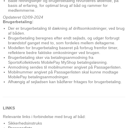
Både retningslinjer og brugerbetaling revurderes løbende, på
basis af erfaring, for optimal brug af båd og rammer for
medlemmerne.
Opdateret 02/09-2024
Brugerbetaling:
Der er brugerbetaling til dækning af driftsomkostninger, ved brug
af båden.
Brugerbetaling beregnes efter endt sejlads, og udgør forbrugt
brændstof ganget med to, som fordeles mellem deltagerne.
Modellen for brugerbetaling baseret på forbrug fremfor timer,
reflektere bedre faktiske omkostninger ved brugen.
Brugerbetaling sker via betalingsanmodning fra
SportsKollektivets MobilePay MyShop betalingsløsning.
Anmodning sendes til mobilnummer angivet på Passagerlisten.
Mobilnummer angivet på Passagerlisten skal kunne modtage
MobilePay betalingsanmodninger.
Afhængig af sejladsen kan bådfører fritages for brugerbetaling.
LINKS
Relevante links i forbindelse med brug af båd:
Sikkerhedsinstruks