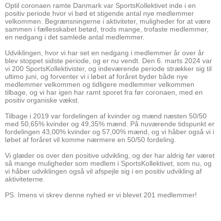
Optil coronaen ramte Danmark var SportsKollektivet inde i en
positiv periode hvor vi bød et stigende antal nye medlemmer
velkommen. Begrænsningerne i aktiviteter, muligheder for at være
sammen i fællesskabet betød, trods mange, trofaste medlemmer,
en nedgang i det samlede antal medlemmer.
Udviklingen, hvor vi har set en nedgang i medlemmer år over år
blev stoppet sidste periode, og er nu vendt. Den 6. marts 2024 var
vi 200 SportsKollektivister, og indeværende periode strækker sig til
ultimo juni, og forventer vi i løbet af foråret byder både nye
medlemmer velkommen og tidligere medlemmer velkommen
tilbage, og vi har igen har ramt sporet fra før coronaen, med en
positiv organiske vækst.
Tilbage i 2019 var fordelingen af kvinder og mænd næsten 50/50
med 50,65% kvinder og 49,35% mænd. På nuværende tidspunkt er
fordelingen 43,00% kvinder og 57,00% mænd, og vi håber også vi i
løbet af foråret vil komme nærmere en 50/50 fordeling.
Vi glæder os over den positive udvikling, og der har aldrig før været
så mange muligheder som medlem i SportsKollektivet, som nu, og
vi håber udviklingen også vil afspejle sig i en positiv udvikling af
aktiviteterne.
PS. Imens vi skrev denne nyhed er vi blevet 201 medlemmer!