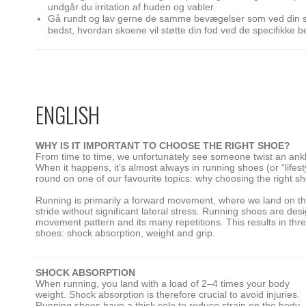
undgår du irritation af huden og vabler.
Gå rundt og lav gerne de samme bevægelser som ved din 
bedst, hvordan skoene vil støtte din fod ved de specifikke 
ENGLISH
WHY IS IT IMPORTANT TO CHOOSE THE RIGHT SHOE?
From time to time, we unfortunately see someone twist an ankle
When it happens, it’s almost always in running shoes (or “lifes
round on one of our favourite topics: why choosing the right sh
Running is primarily a forward movement, where we land on t
stride without significant lateral stress. Running shoes are des
movement pattern and its many repetitions. This results in thre
shoes: shock absorption, weight and grip.
SHOCK ABSORPTION
When running, you land with a load of 2–4 times your body
weight. Shock absorption is therefore crucial to avoid injuries.
Running shoes have a thick sole to reduce strain on the body,