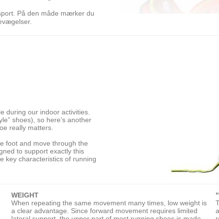
sport. På den måde mærker du
bevægelser.
 during our indoor activities.
tyle” shoes), so here’s another
oe really matters.
he foot and move through the
igned to support exactly this
e key characteristics of running
WEIGHT
When repeating the same movement many times, low weight is
T
a clear advantage. Since forward movement requires limited
a
lateral support, the upper part of most running shoes is made
r