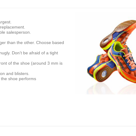
argest.
t replacement.
ble salesperson.
rger than the other. Choose based
gly. Don’t be afraid of a tight
front of the shoe (around 3 mm is
on and blisters.
 the shoe performs