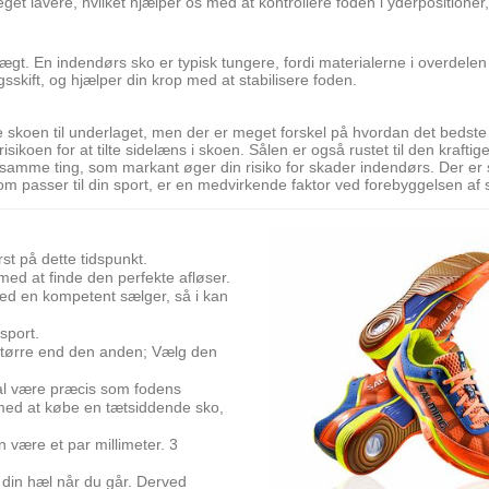
et lavere, hvilket hjælper os med at kontrollere foden i yderpositioner, 
gt. En indendørs sko er typisk tungere, fordi materialerne i overdelen
sskift, og hjælper din krop med at stabilisere foden.
e skoen til underlaget, men der er meget forskel på hvordan det bedste 
risikoen for at tilte sidelæns i skoen. Sålen er også rustet til den kraft
mme ting, som markant øger din risiko for skader indendørs. Der er st
sko som passer til din sport, er en medvirkende faktor ved forebyggelsen a
t på dette tidspunkt.
med at finde den perfekte afløser.
med en kompetent sælger, så i kan
sport.
større end den anden; Vælg den
al være præcis som fodens
e med at købe en tætsiddende sko,
være et par millimeter. 3
å din hæl når du går. Derved