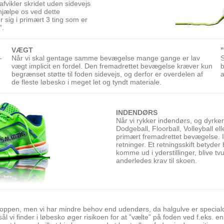
fvikler skridet uden sidevejs
 hjælpe os ved dette
sig i primært 3 ting som er
”.
VÆGT
-
Når vi skal gentage samme bevægelse mange gange er lav
S
vægt implicit en fordel. Den fremadrettet bevægelse kræver kun
b
begrænset støtte til foden sidevejs, og derfor er overdelen af
a
de fleste løbesko i meget let og tyndt materiale.
INDENDØRS
Når vi rykker indendørs, og dyrker
Dodgeball, Floorball, Volleyball 
primært fremadrettet bevægelse. I
retninger. Et retningsskift betyder
komme ud i yderstillinger, blive tvu
anderledes krav til skoen.
roppen, men vi har mindre behov end udendørs, da halgulve er specialdes
sål vi finder i løbesko øger risikoen for at ”vælte” på foden ved f.eks. 