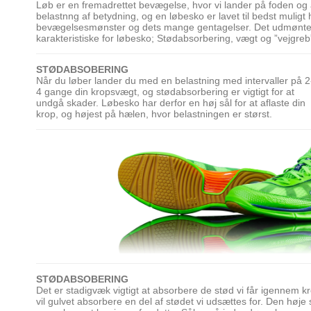
Løb er en fremadrettet bevægelse, hvor vi lander på foden og a
belastnng af betydning, og en løbesko er lavet til bedst muligt
bevægelsesmønster og dets mange gentagelser. Det udmønter 
karakteristiske for løbesko; Stødabsorbering, vægt og ”vejgreb
STØDABSOBERING
Når du løber lander du med en belastning med intervaller på 2
4 gange din kropsvægt, og stødabsorbering er vigtigt for at
undgå skader. Løbesko har derfor en høj sål for at aflaste din
krop, og højest på hælen, hvor belastningen er størst.
STØDABSOBERING
Det er stadigvæk vigtigt at absorbere de stød vi får igennem k
vil gulvet absorbere en del af stødet vi udsættes for. Den høje 