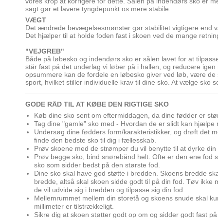
vores krop at korrigere for dette. Sålen på indendørs sko er meg
sagt gør et lavere tyngdepunkt os mere stabile.
VÆGT
Det ændrede bevægelsesmønster gør stabilitet vigtigere end væ
Det hjælper til at holde foden fast i skoen ved de mange retning
"VEJGREB"
Både på løbesko og indendørs sko er sålen lavet for at tilpass
står fast på det underlag vi løber på i hallen, og reducere igen 
opsummere kan de fordele en løbesko giver ved løb, være de sa
sport, hvilket stiller individuelle krav til dine sko. At vælge 
GODE RÅD TIL AT KØBE DEN RIGTIGE SKO
Køb dine sko sent om eftermiddagen, da dine fødder er størs
Tag dine "gamle" sko med - Hvordan de er slidt kan hjælpe 
Undersøg dine fødders form/karakteristikker, og drøft det 
finde den bedste sko til dig i fællesskab.
Prøv skoene med de strømper du vil benytte til at dyrke din 
Prøv begge sko, bind snørebånd helt. Ofte er den ene fod 
sko som sidder bedst på den største fod.
Dine sko skal have god støtte i bredden. Skoens bredde sk
bredde, altså skal skoen sidde godt til på din fod. Tøv ikk
de vil udvide sig i bredden og tilpasse sig din fod.
Mellemrummet mellem din storetå og skoens snude skal kun 
millimeter er tilstrækkeligt.
Sikre dig at skoen støtter godt op om og sidder godt fast p