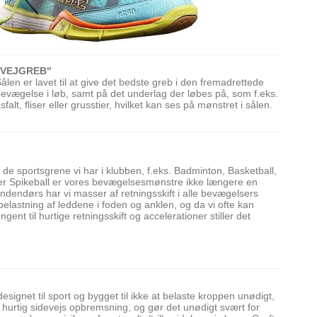
"VEJGREB"
ålen er lavet til at give det bedste greb i den fremadrettede
evægelse i løb, samt på det underlag der løbes på, som f.eks.
sfalt, fliser eller grusstier, hvilket kan ses på mønstret i sålen.
 de sportsgrene vi har i klubben, f.eks. Badminton, Basketball,
eller Spikeball er vores bevægelsesmønstre ikke længere en
ndendørs har vi masser af retningsskift i alle bevægelsers
 belastning af leddene i foden og anklen, og da vi ofte kan
ngent til hurtige retningsskift og accelerationer stiller det
ignet til sport og bygget til ikke at belaste kroppen unødigt,
en hurtig sidevejs opbremsning, og gør det unødigt svært for