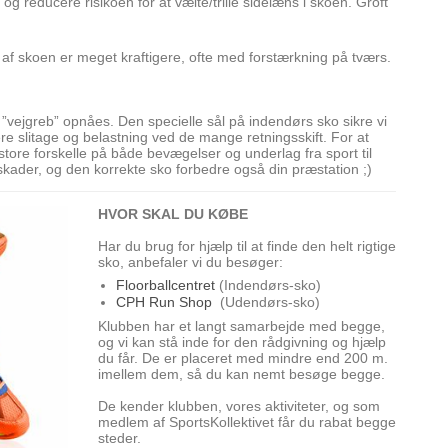
og reducere risikoen for at vælte/trille sidelæns i skoen. Groft
 af skoen er meget kraftigere, ofte med forstærkning på tværs.
”vejgreb” opnåes. Den specielle sål på indendørs sko sikre vi
igere slitage og belastning ved de mange retningsskift. For at
ore forskelle på både bevægelser og underlag fra sport til
f skader, og den korrekte sko forbedre også din præstation ;)
HVOR SKAL DU KØBE
Har du brug for hjælp til at finde den helt rigtige
sko, anbefaler vi du besøger:
Floorballcentret
(Indendørs-sko)
CPH Run Shop
(Udendørs-sko)
Klubben har et langt samarbejde med begge,
og vi kan stå inde for den rådgivning og hjælp
du får. De er placeret med mindre end 200 m.
imellem dem, så du kan nemt besøge begge.
De kender klubben, vores aktiviteter, og som
medlem af SportsKollektivet får du rabat begge
steder.